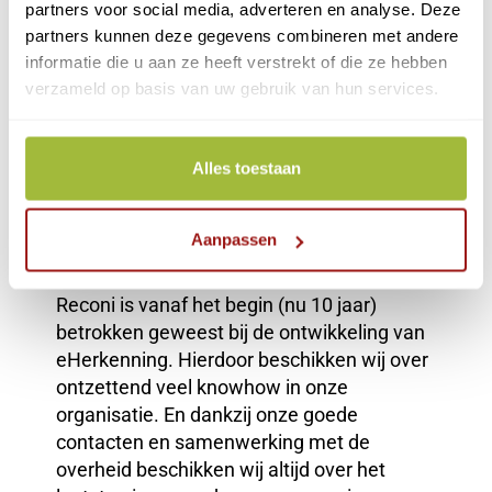
partners voor social media, adverteren en analyse. Deze
Supersnelle verwerking van uw aanvraag:
partners kunnen deze gegevens combineren met andere
94% van de aanvragen wordt de volgende
informatie die u aan ze heeft verstrekt of die ze hebben
verzameld op basis van uw gebruik van hun services.
werkdag verwerkt. De resterende 6% wordt
binnen 3 werkdagen verwerkt. Heeft u uw
inlogmiddel toch sneller nodig dan kan dat
Alles toestaan
via onze spoedprocedure.
Reconi is een volledig Nederlands bedrijf en
Aanpassen
onze core business is het leveren van
eHerkenning en PKIOverheid certificaten.
Reconi is vanaf het begin (nu 10 jaar)
betrokken geweest bij de ontwikkeling van
eHerkenning. Hierdoor beschikken wij over
ontzettend veel knowhow in onze
organisatie. En dankzij onze goede
contacten en samenwerking met de
overheid beschikken wij altijd over het