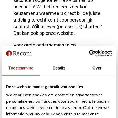
seconden opgenomen. 99% binnen 30
seconden! Wij hebben een zeer kort
keuzemenu waarmee u direct bij de juiste
afdeling terecht komt voor persoonlijk
contact. Wilt u liever (persoonlijk) chatten?
Dat kan ook op onze website.
Voor grote ondernemingen en
intermediairs hebben wij een Consultancy
afdeling waar onze consultants u
persoonlijk advies en begeleiding geven
Toestemming
Details
Over
over de inrichting van eHerkenning binnen
uw organisatie. U heeft hier een vast
contactpersoon, wel zo makkelijk.
Deze website maakt gebruik van cookies
We gebruiken cookies om content en advertenties te
Onze dienstverlening wordt als best
personaliseren, om functies voor social media te bieden
beoordeeld op
eHerkenning.nl
en om ons websiteverkeer te analyseren. Ook delen we
(overheidswebsite),
Trustpilot
en
Google
.
informatie over uw gebruik van onze site met onze