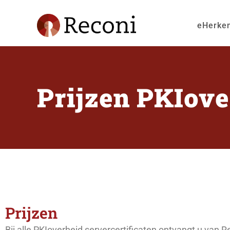
eHerke
Prijzen PKIove
Prijzen
Bij alle PKIoverheid servercertificaten ontvangt u va