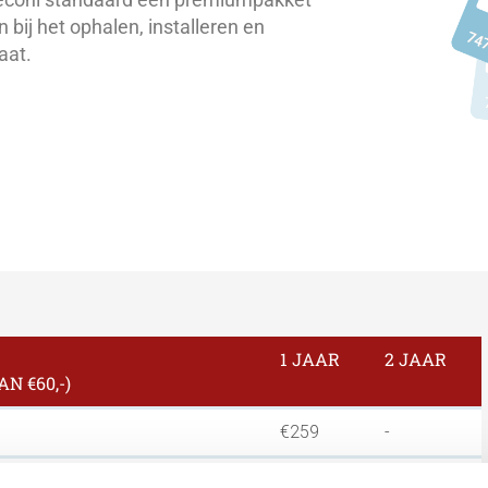
 bij het ophalen, installeren en
aat.
1 JAAR
2 JAAR
N €60,-)
€259
-
-
€449