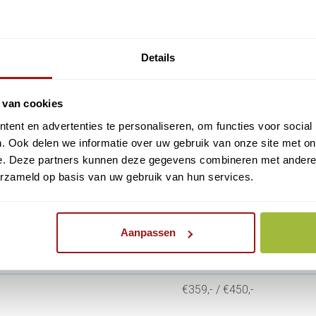
-
€449
Details
t per domein
€99
€149
 van cookies
maximale looptijd van 1 jaar.
ent en advertenties te personaliseren, om functies voor social
. Ook delen we informatie over uw gebruik van onze site met on
 e-mailbericht dat KPN/Reconi u toestuurt voorafgaand
e. Deze partners kunnen deze gegevens combineren met andere i
 Servercertificaat te verlengen
erzameld op basis van uw gebruik van hun services.
2 / 3 JAAR
Aanpassen
€339,- / €390,-
€359,- / €450,-