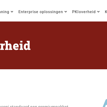
nning
Enterprise oplossingen
PKIoverheid
K
rheid
n Reconi standaard een premiumpakket