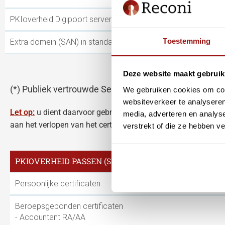
PKIoverheid Digipoort servercertificaat premium
Toestemming
Extra domein (SAN) in standaard of PRIVATE servercertificaa
Deze website maakt gebruik
(*) Publiek vertrouwde Servercertificaten hebben een 
We gebruiken cookies om cont
websiteverkeer te analyseren
Let op:
u dient daarvoor gebruik te maken van de link in het
media, adverteren en analys
aan het verlopen van het certificaat of via
MijnCertificaten
een
verstrekt of die ze hebben v
PKIOVERHEID PASSEN (SMARTCARD/USB TOKEN)
Persoonlijke certificaten
Beroepsgebonden certificaten
- Accountant RA/AA