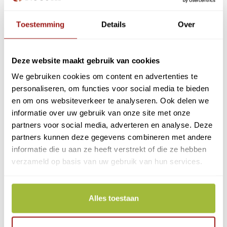
Toestemming
Details
Over
Deze website maakt gebruik van cookies
We gebruiken cookies om content en advertenties te
personaliseren, om functies voor social media te bieden
en om ons websiteverkeer te analyseren. Ook delen we
informatie over uw gebruik van onze site met onze
partners voor social media, adverteren en analyse. Deze
1. Bepaal tot welke diensten u
partners kunnen deze gegevens combineren met andere
toegang wil hebben
informatie die u aan ze heeft verstrekt of die ze hebben
verzameld op basis van uw gebruik van hun services.
Het overzicht van
dienstverleners
geeft een
actueel overzicht van welk
betrouwbaarheidsniveau de verschillende
Alles toestaan
diensten vereisen.