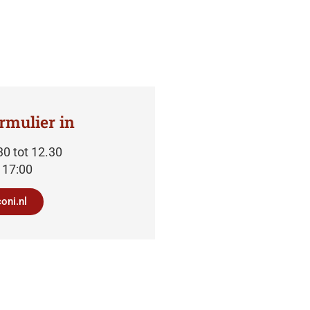
rmulier in
0 tot 12.30
 17:00
oni.nl