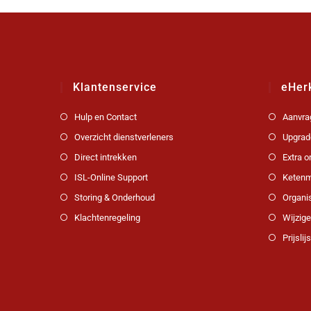
Klantenservice
eHer
Hulp en Contact
Aanvra
Overzicht dienstverleners
Upgrad
Direct intrekken
Extra 
ISL-Online Support
Ketenm
Storing & Onderhoud
Organi
Klachtenregeling
Wijzig
Prijslijs