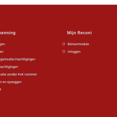
kenning
Mijn Reconi
gen
Beheermodule
en
Inloggen
organisatie/machtigingen
achtigingen
satie zonder KvK-nummer
en en opzeggen
t