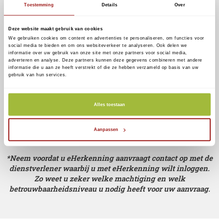
Toestemming
Details
Over
Alle betrouwbaarheidsniveaus
Deze website maakt gebruik van cookies
We gebruiken cookies om content en advertenties te personaliseren, om functies voor
Steeds meer dienstverleners verhogen het vereiste
social media te bieden en om ons websiteverkeer te analyseren. Ook delen we
informatie over uw gebruik van onze site met onze partners voor social media,
betrouwbaarheidsniveau naar EH3.
adverteren en analyse. Deze partners kunnen deze gegevens combineren met andere
informatie die u aan ze heeft verstrekt of die ze hebben verzameld op basis van uw
Wij adviseren u dan ook EH3 aan te vragen, indien u
gebruik van hun services.
voor een langere periode eHerkenning wil gebruiken.
Alles toestaan
Help mij met kiezen
Aanpassen
*Neem voordat u eHerkenning aanvraagt contact op met de
dienstverlener waarbij u met eHerkenning wilt inloggen.
Zo weet u zeker welke machtiging en welk
betrouwbaarheidsniveau u nodig heeft voor uw aanvraag.