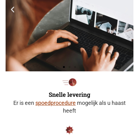
Vraag eHerkenning
aan
Snelle levering
Er is een
spoedprocedure
mogelijk als u haast
Ontdek welk
heeft
betrouwbaarheidsniveau bij uw
bedrijf past.
Klik Hier