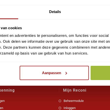
 de DienstVerlener
Details
 van cookies
ts
ent en advertenties te personaliseren, om functies voor social
. Ook delen we informatie over uw gebruik van onze site met on
 control session
e. Deze partners kunnen deze gegevens combineren met andere i
erzameld op basis van uw gebruik van hun services.
Aanpassen
kenning
Mijn Reconi
gen
Beheermodule
en
Inloggen