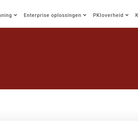
nning
Enterprise oplossingen
PKIoverheid
K
r de DienstAfnemer
/
Terms of use Dutch Trust Framework for Ele