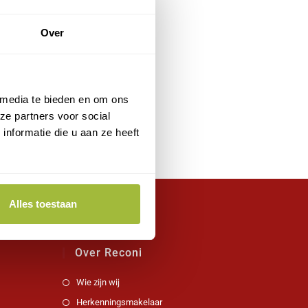
Over
 media te bieden en om ons
ze partners voor social
nformatie die u aan ze heeft
Alles toestaan
Over Reconi
Wie zijn wij
Herkenningsmakelaar