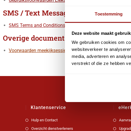
Gebruiksvoorwaarden Elektronische Toegangsdiensten voor
SMS / Text Message
Toestemming
SMS Terms and Conditions (for US customers only)
Deze website maakt gebruik
Overige documenten / Other documen
We gebruiken cookies om cont
websiteverkeer te analyseren
Voorwaarden meekijksessie
/
Terms and Conditions remote
media, adverteren en analys
verstrekt of die ze hebben v
Klantenservice
eHer
Hulp en Contact
Aanvra
Overzicht dienstverleners
Upgrad