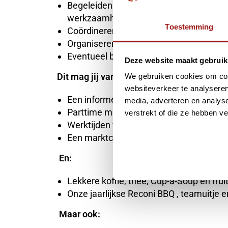
Begeleiden van -en contact houden met 
werkzaamheden.
Toestemming
Coördineren van projectmatige werkzaam
Organiseren van bedrijfsfeestjes en borr
Eventueel bijspringen bij licht administr
Deze website maakt gebruik
Dit mag jij van ons verwachten:
We gebruiken cookies om cont
websiteverkeer te analyseren
Een informele en gezellige werksfeer met
media, adverteren en analys
Parttime mogelijkheden van 24 tot 32 uu
verstrekt of die ze hebben v
Werktijden van maandag t/m vrijdag tus
Een marktconform salaris
En:
Lekkere koffie, thee, Cup-a-Soup en fru
Onze jaarlijkse Reconi BBQ , teamuitje 
Maar ook: