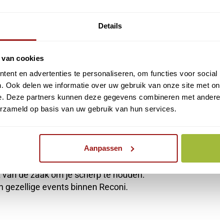
externe leveranciers bij werkzaamheden op de werkvloer
Details
heden op locatie (bijv. Interne verhuizing)
els.
atieve taken
 van cookies
ent en advertenties te personaliseren, om functies voor social
. Ook delen we informatie over uw gebruik van onze site met on
 ruimte voor eigen initiatief.
e. Deze partners kunnen deze gegevens combineren met andere i
r.
erzameld op basis van uw gebruik van hun services.
sen 8:30 tot 17:30.
Aanpassen
it van de zaak om je scherp te houden.
en gezellige events binnen Reconi.