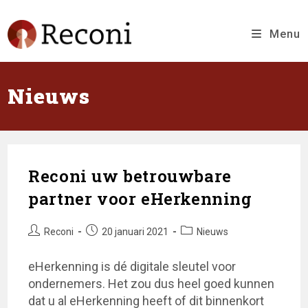
Ga
naar
inhoud
Menu
Nieuws
Reconi uw betrouwbare
partner voor eHerkenning
Bericht
Bericht
Berichtcategorie:
Reconi
20 januari 2021
Nieuws
auteur:
gepubliceerd
op:
eHerkenning is dé digitale sleutel voor
ondernemers. Het zou dus heel goed kunnen
dat u al eHerkenning heeft of dit binnenkort