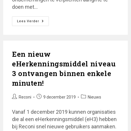
doen met…
Is
Lees Verder
Het
Gebruik
Van
E-
Herkenning
Mogelijk
Onrechtmatig?
Een nieuw
eHerkenningsmiddel niveau
3 ontvangen binnen enkele
minuten!
Bericht
Bericht
Berichtcategorie:
Reconi
9 december 2019
Nieuws
auteur:
gepubliceerd
op:
Vanaf 1 december 2019 kunnen organisaties
die al een eHerkenningsmiddel (eH3) hebben
bij Reconi snel nieuwe gebruikers aanmaken.