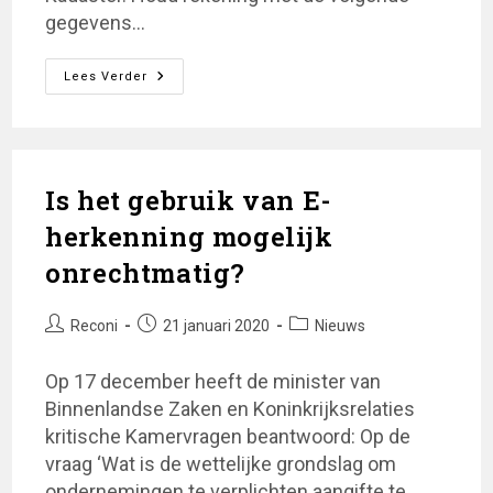
gegevens…
Aanvraag
Lees Verder
EHerkenning
EH3
Is het gebruik van E-
herkenning mogelijk
onrechtmatig?
Bericht
Bericht
Berichtcategorie:
Reconi
21 januari 2020
Nieuws
auteur:
gepubliceerd
op:
Op 17 december heeft de minister van
Binnenlandse Zaken en Koninkrijksrelaties
kritische Kamervragen beantwoord: Op de
vraag ‘Wat is de wettelijke grondslag om
ondernemingen te verplichten aangifte te