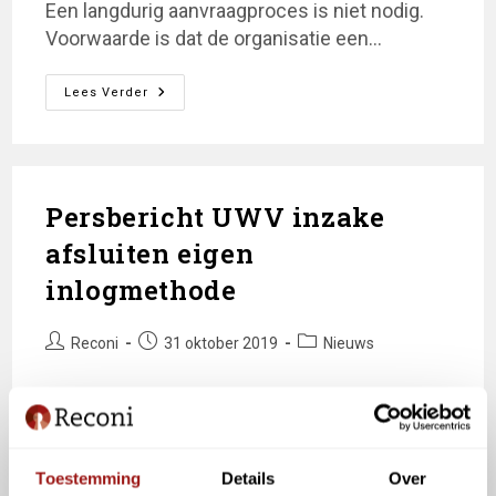
Een langdurig aanvraagproces is niet nodig.
Voorwaarde is dat de organisatie een…
Een
Lees Verder
Nieuw
EHerkenningsmiddel
Niveau
3
Ontvangen
Binnen
Enkele
Persbericht UWV inzake
Minuten!
afsluiten eigen
inlogmethode
Bericht
Bericht
Berichtcategorie:
Reconi
31 oktober 2019
Nieuws
auteur:
gepubliceerd
op:
Het UWV gaat de oude inlogmethode niet per
1 november 2019 dichtzetten, maar zal dat in
de komende maanden in fases doen. Bezoek
Toestemming
Details
Over
voor de laaste berichtgeving www.uwv.nl.