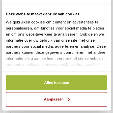
Lees volledige…
Deze website maakt gebruik van cookies
Persbericht
Lees Verder
UWV
We gebruiken cookies om content en advertenties te
Inzake
Afsluiten
personaliseren, om functies voor social media te bieden
Eigen
Inlogmethode
en om ons websiteverkeer te analyseren. Ook delen we
informatie over uw gebruik van onze site met onze
Ketenmachtigingen door
partners voor social media, adverteren en analyse. Deze
eenmanszaken
partners kunnen deze gegevens combineren met andere
informatie die u aan ze heeft verstrekt of die ze hebben
Bericht
Bericht
Berichtcategorie:
verzameld op basis van uw gebruik van hun services.
Reconi
13 oktober 2019
Nieuws
auteur:
gepubliceerd
op:
Per 1 november is het nog niet mogelijk voor
Alles toestaan
eenmanszaken om aan een intermediair een
ketenmachtiging af te geven t.b.v. het
inloggen bij het UWV .In overleg met het
Aanpassen
UWV…