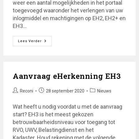
weer een aantal mogelijkheden in het portaal
toegevoegd waaronder het verlengen van uw
inlogmiddel en machtigingen op EH2, EH2+ en
EH3…
Vanaf
Lees Verder
Heden
Kunt
U
Uw
Reconi
EHerkenningsmiddel
Of
Aanvraag eHerkenning EH3
Machtigingen
Eenvoudig
Verlengen
Via
Bericht
Bericht
Berichtcategorie:
Reconi
28 september 2020
Nieuws
Ons
auteur:
gepubliceerd
Digitale
Proces.
op:
Wat heeft u nodig voordat u met de aanvraag
start? EH3 is het meest gekozen
betrouwbaarheidsniveau voor toegang tot
RVO, UWV, Belastingdienst en het
Kadaster. Houd rekening met de volgende