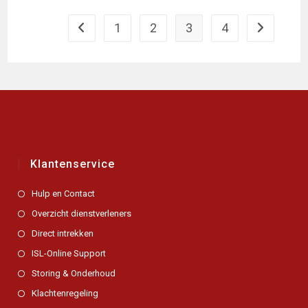
Reconi.
1
2
3
4
Naar vorige pagina
Naar volge
Klantenservice
Hulp en Contact
Overzicht dienstverleners
Direct intrekken
ISL-Online Support
Storing & Onderhoud
Klachtenregeling