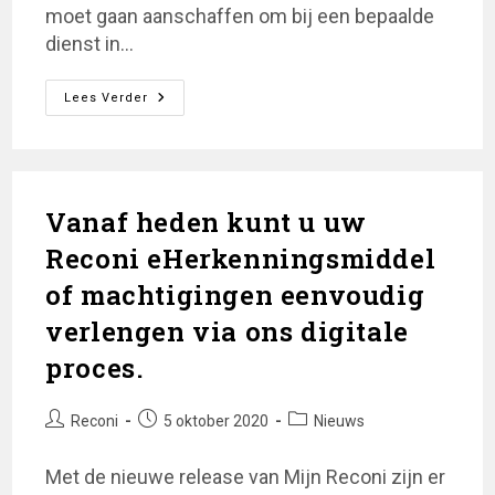
moet gaan aanschaffen om bij een bepaalde
dienst in…
Reconi
Lees Verder
Uw
Betrouwbare
Partner
Voor
EHerkenning
Vanaf heden kunt u uw
Reconi eHerkenningsmiddel
of machtigingen eenvoudig
verlengen via ons digitale
proces.
Bericht
Bericht
Berichtcategorie:
Reconi
5 oktober 2020
Nieuws
auteur:
gepubliceerd
op:
Met de nieuwe release van Mijn Reconi zijn er