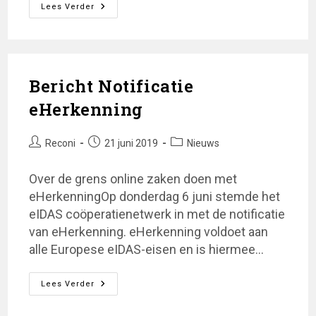
Over
Lees Verder
De
Grens
Online
Zaken
Doen
Met
EHerkenning
Bericht Notificatie
Van
Reconi
eHerkenning
Bericht
Bericht
Berichtcategorie:
Reconi
21 juni 2019
Nieuws
auteur:
gepubliceerd
op:
Over de grens online zaken doen met
eHerkenningOp donderdag 6 juni stemde het
eIDAS coöperatienetwerk in met de notificatie
van eHerkenning. eHerkenning voldoet aan
alle Europese eIDAS-eisen en is hiermee…
Bericht
Lees Verder
Notificatie
EHerkenning